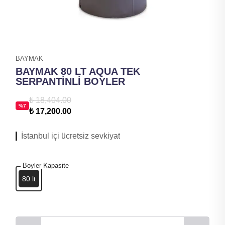
BAYMAK
BAYMAK 80 LT AQUA TEK
SERPANTİNLİ BOYLER
₺ 18,404.00
%
7
₺ 17,200.00
İstanbul içi ücretsiz sevkiyat
Boyler Kapasite
80 lt