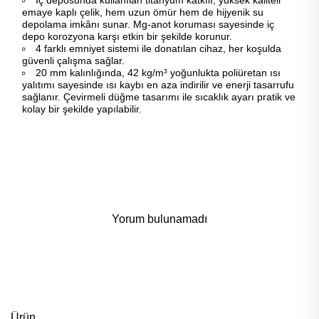
emaye kaplı çelik, hem uzun ömür hem de hijyenik su
depolama imkânı sunar. Mg-anot koruması sayesinde iç
depo korozyona karşı etkin bir şekilde korunur.
4 farklı emniyet sistemi ile donatılan cihaz, her koşulda
güvenli çalışma sağlar.
20 mm kalınlığında, 42 kg/m³ yoğunlukta poliüretan ısı
yalıtımı sayesinde ısı kaybı en aza indirilir ve enerji tasarrufu
sağlanır. Çevirmeli düğme tasarımı ile sıcaklık ayarı pratik ve
kolay bir şekilde yapılabilir.
Yorum bulunamadı
Ürün